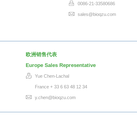
0086-21-33580686
sales@bioqzu.com
欧洲销售代表
Europe Sales Representative
Yue Chen-Lachal
France + 33 6 63 48 12 34
y.chen@bioqzu.com